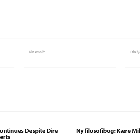
Din email*
Din h
ontinues Despite Dire
Ny filosofibog: Kære Mil
erts