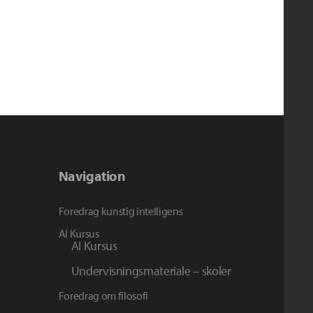
Navigation
Foredrag kunstig intelligens
AI Kursus
AI Kursus
Undervisningsmateriale – skoler
Foredrag om filosofi