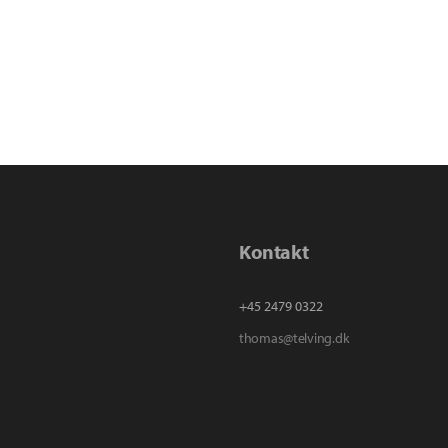
Kontakt
+45 2479 0322
thomas@telving.dk