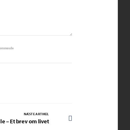
jemmesde
NÆSTE ARTIKEL
le – Et brev om livet