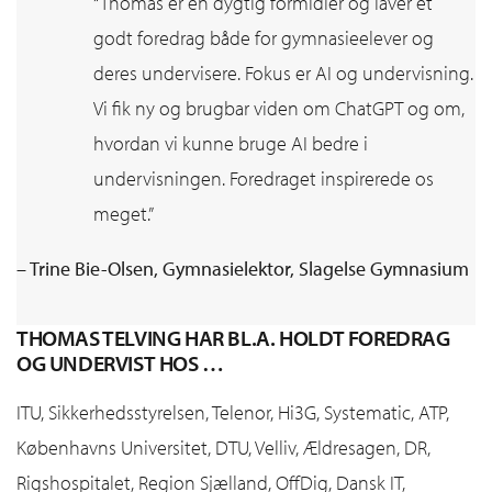
“Thomas er en dygtig formidler og laver et
godt foredrag både for gymnasieelever og
deres undervisere. Fokus er AI og undervisning.
Vi fik ny og brugbar viden om ChatGPT og om,
hvordan vi kunne bruge AI bedre i
undervisningen. Foredraget inspirerede os
meget.”
– Trine Bie-Olsen, Gymnasielektor, Slagelse Gymnasium
THOMAS TELVING HAR BL.A. HOLDT FOREDRAG
OG UNDERVIST HOS …
ITU, Sikkerhedsstyrelsen, Telenor, Hi3G, Systematic, ATP,
Københavns Universitet, DTU, Velliv, Ældresagen, DR,
Rigshospitalet, Region Sjælland, OffDig, Dansk IT,