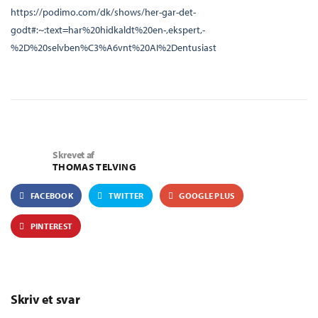
https://podimo.com/dk/shows/her-gar-det-
godt#:~:text=har%20hidkaldt%20en-,ekspert,-
%2D%20selvben%C3%A6vnt%20AI%2Dentusiast
Skrevet af
THOMAS TELVING
FACEBOOK
TWITTER
GOOGLE PLUS
PINTEREST
Skriv et svar